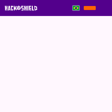
Pular para o conteúdo
Política de Privacidade
A Política de Privacidade sob o título “Política de
Privacidade – ​​Para Agentes Cibernéticos” é uma
versão simplificada e inválida da Política de
Privacidade escrita para crianças. Nenhum direito
pode ser derivado desta versão da Política de
Privacidade, e ela contém fortes simplificações
para tornar o texto compreensível e legível para
crianças. Esta Política de Privacidade é apenas para
fins informativos.