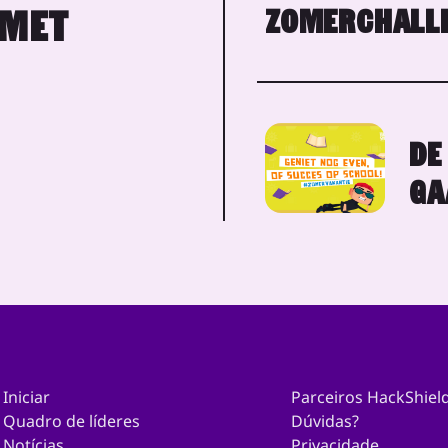
ZOMERCHALLE
 MET
DE
GA
Iniciar
Parceiros HackShiel
Quadro de líderes
Dúvidas?
Notícias
Privacidade