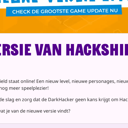
rsie van HackShie
ield staat online! Een nieuw level, nieuwe personages, nieu
 nog meer speelplezier!
e slag en zorg dat de DarkHacker geen kans krijgt om Hack
wat je van de nieuwe versie vindt?