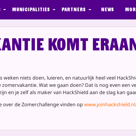
s
Municipalities
Partners
News
Mor
antie komt eraa
s weken niets doen, luieren, en natuurlijk heel veel HackSh
n de zomervakantie. Wat we gaan doen? Dat is nog even een 
 zijn en je zelf als maker van HackShield aan de slag kan g
tie over de Zomerchallenge vinden op
www.joinhackshield.n