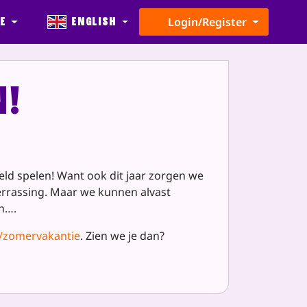
e
English
Login/Register
n!
ield spelen! Want ook dit jaar zorgen we
verrassing. Maar we kunnen alvast
aan….
l/zomervakantie
. Zien we je dan?