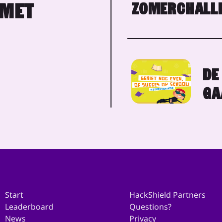
ZOMERCHALLE
 MET
DE
GA
Start
HackShield Partners
Leaderboard
Questions?
News
Privacy