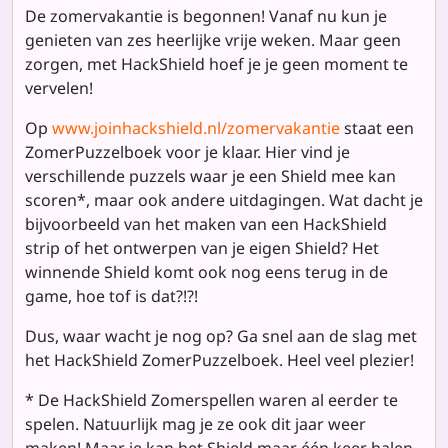
De zomervakantie is begonnen! Vanaf nu kun je
genieten van zes heerlijke vrije weken. Maar geen
zorgen, met HackShield hoef je je geen moment te
vervelen!
Op
www.joinhackshield.nl/zomervakantie
staat een
ZomerPuzzelboek voor je klaar. Hier vind je
verschillende puzzels waar je een Shield mee kan
scoren*, maar ook andere uitdagingen. Wat dacht je
bijvoorbeeld van het maken van een HackShield
strip of het ontwerpen van je eigen Shield? Het
winnende Shield komt ook nog eens terug in de
game, hoe tof is dat?!?!
Dus, waar wacht je nog op? Ga snel aan de slag met
het HackShield ZomerPuzzelboek. Heel veel plezier!
* De HackShield Zomerspellen waren al eerder te
spelen. Natuurlijk mag je ze ook dit jaar weer
maken! Maar je kan het Shield maar één keer halen.