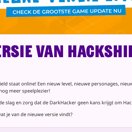
rsie van HackShie
ield staat online! Een nieuw level, nieuwe personages, nieu
 nog meer speelplezier!
e slag en zorg dat de DarkHacker geen kans krijgt om Hack
wat je van de nieuwe versie vindt?