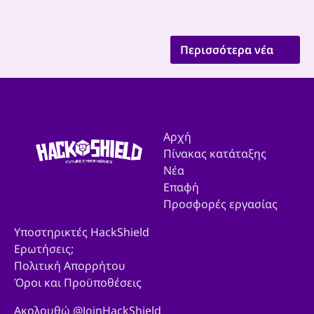
Περισσότερα νέα
Αρχή
Πίνακας κατάταξης
Νέα
Επαφή
Προσφορές εργασίας
Υποστηρικτές HackShield
Ερωτήσεις;
Πολιτική Απορρήτου
Όροι και Προϋποθέσεις
Ακολουθώ @JoinHackShield