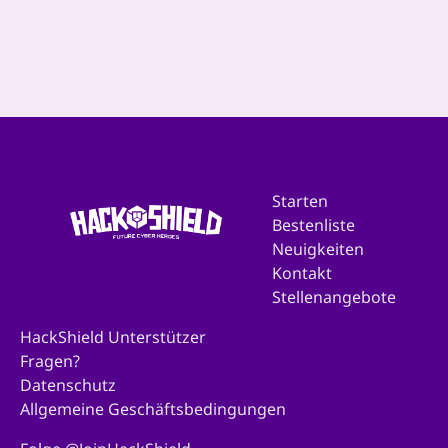
Kerstcadeautje van HackShield
‹
1
2
3
4
5
6
›
Starten
Bestenliste
Neuigkeiten
Kontakt
Stellenangebote
HackShield Unterstützer
Fragen?
Datenschutz
Allgemeine Geschäftsbedingungen